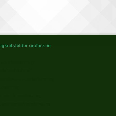
tigkeitsfelder umfassen
Finanzbuchhaltung*
Lohnbuchhaltung*
etriebs
iche Beratung
wirtschaftl
ontrolling
Unternehmensberatung
Existenzgründungsberatung