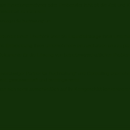
ls Einzelunternehmer oder Freiberufler fehlt oft die Zeit und 
issenhaft zu kümmern.
benötigen die Buchhaltung* um:
ederzeit einen Überblick über die
Liquiditätslage
Ihres Unter
die
Entwicklung
Ihres Unternehmens einzuschätzen und zu pl
Dokumente für die
Lösung
von betriebswirtschaftlichen Proble
zuverlässiger Partner für Buchhaltung* und Controlling übernehm
nt, gewissenhaft
und
termingerecht
.
en sich somit ausschließlich auf Ihr Kerngeschäft konzentrieren