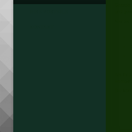
Gerade a
IHRE VORTEILE
und gew
Aber Sie 
KONTAKT
j
Als Ihr 
kompete
Sie könn