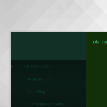
HOME
Die Tä
UNTERNEHMEN
LEISTUNGEN
B
Buchhaltung*
C
Controlling
Unternehmensberatung