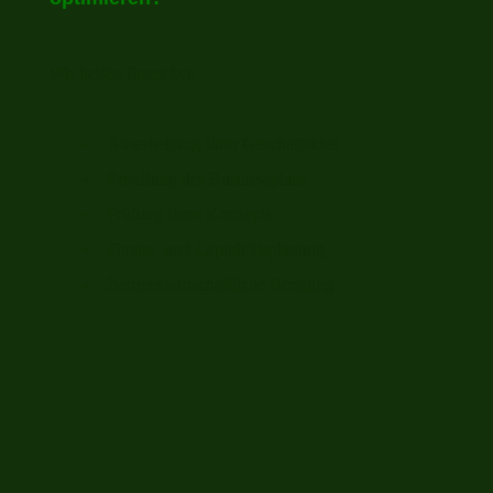
Wir helfen Ihnen bei:
Ausarbeitung Ihrer Geschäftsidee
Erstellung des Businessplans
Prüfung Ihres Konzepts
Finanz- und Liquiditätsplanung
Betriebswirtschaftliche Beratung